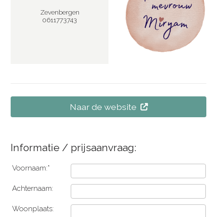
Zevenbergen
0611773743
Naar de website
Informatie / prijsaanvraag:
Voornaam:*
Achternaam:
Woonplaats: