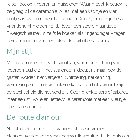
Ik ben dol op kinderen en huisdieren! Waar mogelijk betrek ik
ze graag bij de ceremonie. Alles met een vachtje en vier
pootjes is welkom, behalve reptielen (die zijn niet mijn beste
vrienden). Mijn eigen hond, Rover, een stoere maar lieve
Dwergschnauzer, is zelfs te boeken als ringendrager – tegen
een vergoeding van een lekker kauwbotje natuurlijk.
Mijn stijl
Mijn ceremonies zijn vlot, spontaan, warm en met oog voor
iedereen. Jullie zijn het stralende middelpunt, maar ook de
gasten worden niet vergeten. Ontroering, herkenning,
verrassing en humor wisselen elkaar af, en het jawoord krijgt
de plechtigheid die het verdient. Geen dijenkletsers of cabaret,
maar een stijlvolle en liefdevolle ceremonie met een vleugje
speelse elegantie.
De route d’amour
Na jullie JA tegen mij, ontvangen jullie een vragenlijst en
plannen we een kennismakingsdag. Ik schuif bij jullie thuis aan