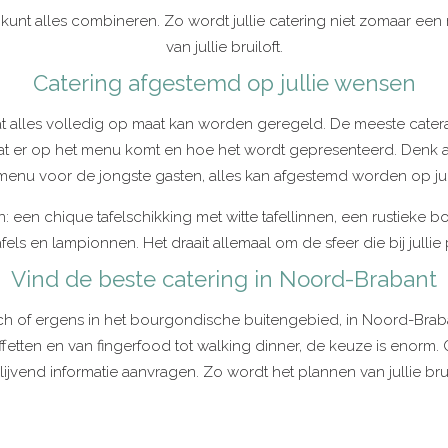
e kunt alles combineren. Zo wordt jullie catering niet zomaar een
van jullie bruiloft.
Catering afgestemd op jullie wensen
at alles volledig op maat kan worden geregeld. De meeste catera
wat er op het menu komt en hoe het wordt gepresenteerd. Denk aa
menu voor de jongste gasten, alles kan afgestemd worden op jul
een chique tafelschikking met witte tafellinnen, een rustieke boer
afels en lampionnen. Het draait allemaal om de sfeer die bij jullie 
Vind de beste catering in Noord-Brabant
h of ergens in het bourgondische buitengebied, in Noord-Brabant v
 buffetten en van fingerfood tot walking dinner, de keuze is enor
lijvend informatie aanvragen. Zo wordt het plannen van jullie bru