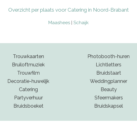
ecte match voor jullie bruiloft.
Overzicht per plaats voor Catering in Noord-Brabant
Maashees
|
Schaijk
Trouwkaarten
Photobooth-huren
Bruiloftmuziek
Lichtletters
Trouwfilm
Bruidstaart
Decoratie-huwelijk
Weddingplanner
Catering
Beauty
Partyverhuur
Sfeermakers
Bruidsboeket
Bruidskapsel