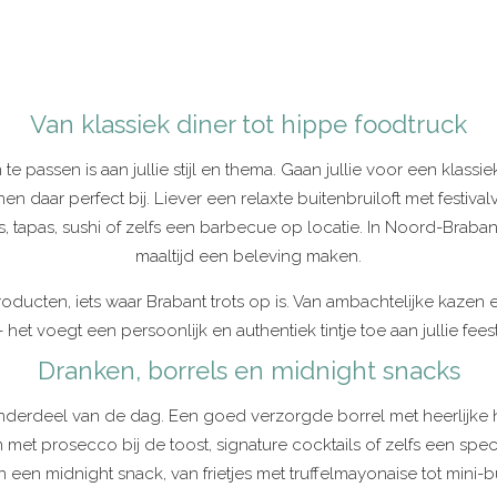
Van klassiek diner tot hippe foodtruck
 te passen is aan jullie stijl en thema. Gaan jullie voor een klas
daar perfect bij. Liever een relaxte buitenbruiloft met festival
s, tapas, sushi of zelfs een barbecue op locatie. In Noord-Braban
maaltijd een beleving maken.
ducten, iets waar Brabant trots op is. Van ambachtelijke kazen e
– het voegt een persoonlijk en authentiek tintje toe aan jullie feest
Dranken, borrels en midnight snacks
nderdeel van de dag. Een goed verzorgde borrel met heerlijke hapj
et prosecco bij de toost, signature cocktails of zelfs een specia
 dan een midnight snack, van frietjes met truffelmayonaise tot mini-