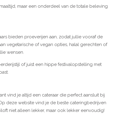
 maaltijd, maar een onderdeel van de totale beleving
ars bieden proeverijen aan, zodat jullie vooraf de
n vegetarische of vegan opties, halal gerechten of
lie wensen.
derijstijl of juist een hippe festivalopstelling met
past.
ind je altijd een cateraar die perfect aansluit bij
m. Op deze website vind je de beste cateringbedrijven
iloft niet alleen lekker, maar ook lekker eenvoudig!