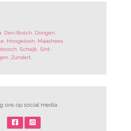
a
,
Den-Bosch
,
Dongen
,
le
,
Hoogeloon
,
Maashees
,
nbosch
,
Schaijk
,
Sint-
gen
,
Zundert
,
g ons op social media