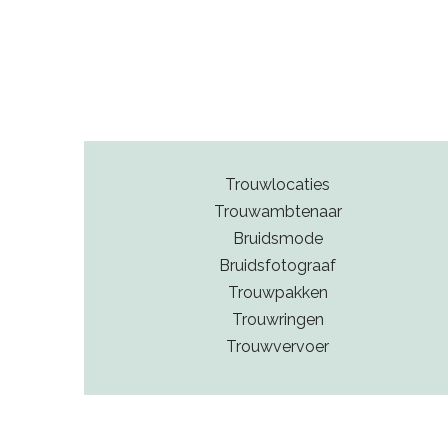
of een offerte aanvragen – zo vind je snel de perf
Trouwlocaties
Trouwambtenaar
Bruidsmode
Bruidsfotograaf
Trouwpakken
Trouwringen
Trouwvervoer