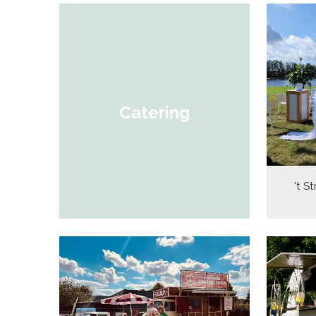
Catering
't S