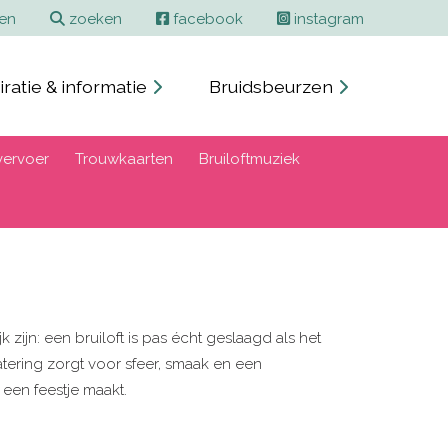
ren
zoeken
facebook
instagram
iratie & informatie
Bruidsbeurzen
ervoer
Trouwkaarten
Bruiloftmuziek
zijn: een bruiloft is pas écht geslaagd als het
catering zorgt voor sfeer, smaak en een
 een feestje maakt.