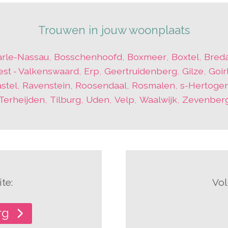
Trouwen in jouw woonplaats
arle-Nassau
,
Bosschenhoofd
,
Boxmeer
,
Boxtel
,
Bred
est - Valkenswaard
,
Erp
,
Geertruidenberg
,
Gilze
,
Goir
stel
,
Ravenstein
,
Roosendaal
,
Rosmalen
,
s-Hertoge
Terheijden
,
Tilburg
,
Uden
,
Velp
,
Waalwijk
,
Zevenber
te:
Vol
rg