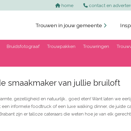
home
contact en adverte
Trouwen in jouw gemeente
Insp
Bruidsfotograaf
Trouwpakken
Trouwringen
Trouwv
e smaakmaker van jullie bruiloft
e, gezelligheid en natuurlijk… goed eten! Want laten we eerlijk 
ot een informele foodtruck of een luxe walking dinner, de juiste 
Brabant zijn er talloze cateraars die weten hoe je van elk gerecht