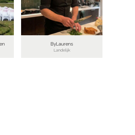
oen
ByLaurens
Landelijk