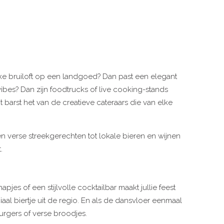
sieke bruiloft op een landgoed? Dan past een elegant
vibes? Dan zijn foodtrucks of live cooking-stands
t barst het van de creatieve cateraars die van elke
n verse streekgerechten tot lokale bieren en wijnen
.
es of een stijlvolle cocktailbar maakt jullie feest
al biertje uit de regio. En als de dansvloer eenmaal
burgers of verse broodjes.