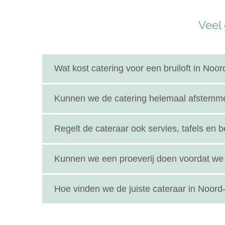
Veel
Wat kost catering voor een bruiloft in No
De kosten hangen af van het type catering dat j
Kunnen we de catering helemaal afstemme
ligt de prijs tussen de €40 en €100 per persoon,
Zeker weten! De meeste cateraars in Noord-Brabant
Regelt de cateraar ook servies, tafels en 
met streetfood – alles kan worden afgestemd op ju
Ja, veel Brabantse cateraars bieden complete pakk
Kunnen we een proeverij doen voordat we 
personeel. Zo hoef je zelf nergens meer aan te 
Dat kan meestal wel! Veel cateraars organiseren
Hoe vinden we de juiste cateraar in Noord
grote dag aanbreekt.
Op deze website vind je de beste cateringbedrijv