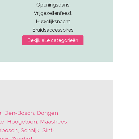
Openingsdans
Vrijgezellenfeest
Huwelijksnacht
Bruidsaccessoires
Bekijk alle categorieën
a
,
Den-Bosch
,
Dongen
,
le
,
Hoogeloon
,
Maashees
,
nbosch
,
Schaijk
,
Sint-
gen
,
Zundert
,