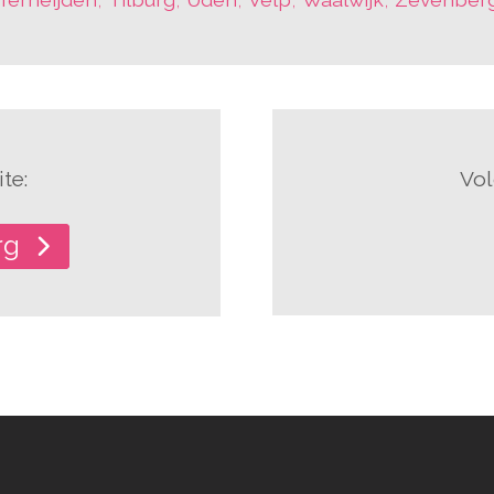
te:
Vol
rg