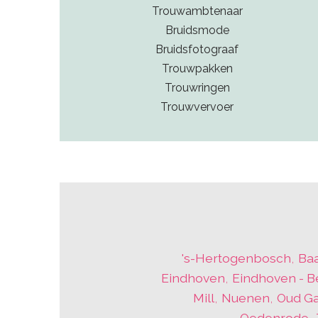
Trouwambtenaar
Bruidsmode
Bruidsfotograaf
Trouwpakken
Trouwringen
Trouwvervoer
's-Hertogenbosch
,
Ba
Eindhoven
,
Eindhoven - B
Mill
,
Nuenen
,
Oud Ga
Oedenrode
,