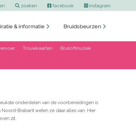
ren
zoeken
facebook
instagram
iratie & informatie
Bruidsbeurzen
ervoer
Trouwkaarten
Bruiloftmuziek
lerleukste onderdelen van de voorbereidingen is
In Noord-Brabant weten ze daar alles van. Hier
ven zit.