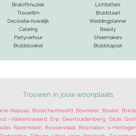
Bruiloftmuziek
Lichtletters
Trouwfilm
Bruidstaart
Decoratie-huwelijk
Weddingplanner
Catering
Beauty
Partyverhuur
Sfeermakers
Bruidsboeket
Bruidskapsel
Trouwen in jouw woonplaats
arle-Nassau
,
Bosschenhoofd
,
Boxmeer
,
Boxtel
,
Bred
est - Valkenswaard
,
Erp
,
Geertruidenberg
,
Gilze
,
Goir
stel
,
Ravenstein
,
Roosendaal
,
Rosmalen
,
s-Hertoge
Terheijden
,
Tilburg
,
Uden
,
Velp
,
Waalwijk
,
Zevenber