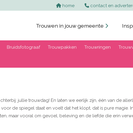
home
contact en adverte
Trouwen in jouw gemeente
Insp
Bruidsfotograaf
Trouwpakken
Trouwringen
Trouwv
terbij: jullie trouwdag! En laten we eerlijk zijn, één van de al
 voor de spiegel staat en voelt dat het klopt, dat is pure magie. 
ten, maar vooral om gevoel, beleving en de liefde die erin verwe