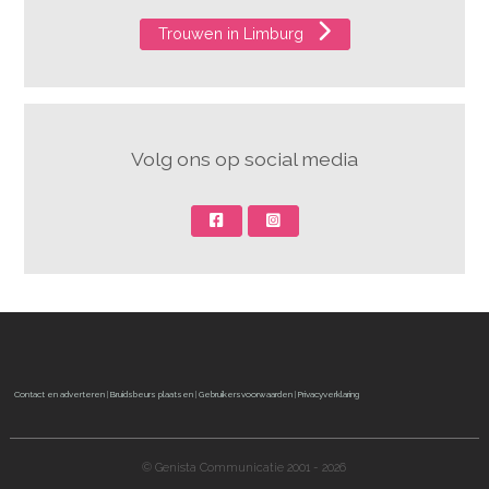
Trouwen in Limburg
Volg ons op social media
Contact en adverteren
|
Bruidsbeurs plaatsen
|
Gebruikersvoorwaarden
|
Privacyverklaring
© Genista Communicatie 2001 - 2026