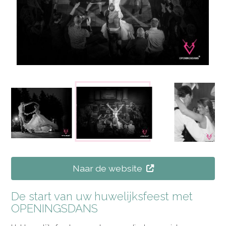
Naar de website
De start van uw huwelijksfeest met
OPENINGSDANS