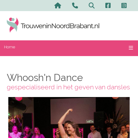
Home
Whoosh'n Dance
gespecialiseerd in het geven van dansles