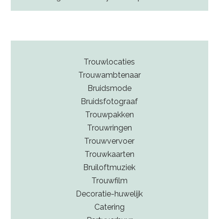
en Roosendaal vind je zowel kleermakers als
winkels met ruime trouwcollecties, van modern tot
Een goed zittend overhemd, eventueel een gilet,
klassiek.
bijpassende schoenen, en accessoires zoals een
das, strik of pochet. Zorg dat alles goed op elkaar
afgestemd is, laat je hierin gerust adviseren.
Trouwlocaties
Trouwambtenaar
Bruidsmode
Bruidsfotograaf
Trouwpakken
Trouwringen
Trouwvervoer
Trouwkaarten
Bruiloftmuziek
Trouwfilm
Decoratie-huwelijk
Catering