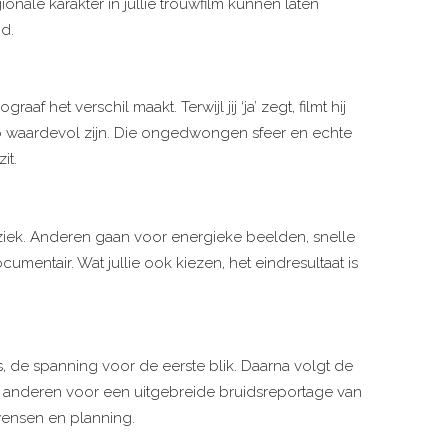
nale karakter in jullie trouwfilm kunnen laten
d.
het verschil maakt. Terwijl jij ‘ja’ zegt, filmt hij
t zo waardevol zijn. Die ongedwongen sfeer en echte
it.
uziek. Anderen gaan voor energieke beelden, snelle
umentair. Wat jullie ook kiezen, het eindresultaat is
s, de spanning voor de eerste blik. Daarna volgt de
lm, anderen voor een uitgebreide bruidsreportage van
 wensen en planning.