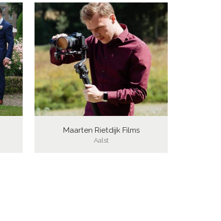
n
Maarten Rietdijk Films
Aalst