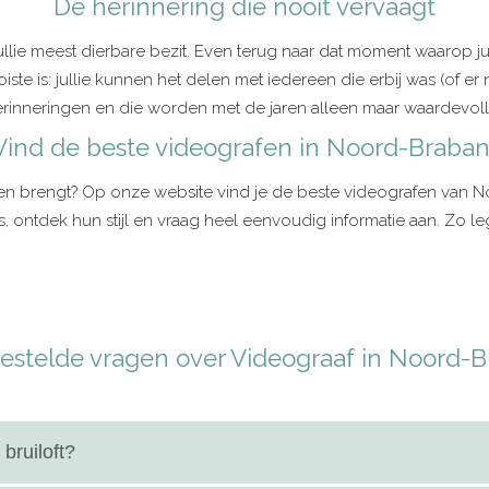
De herinnering die nooit vervaagt
 jullie meest dierbare bezit. Even terug naar dat moment waarop j
 is: jullie kunnen het delen met iedereen die erbij was (of er nie
rinneringen en die worden met de jaren alleen maar waardevoll
Vind de beste videografen in Noord-Braban
 leven brengt? Op onze website vind je de beste videografen van 
’s, ontdek hun stijl en vraag heel eenvoudig informatie aan. Zo leg 
gestelde vragen over Videograaf in Noord-B
bruiloft?