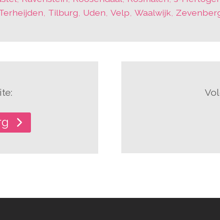
Terheijden
,
Tilburg
,
Uden
,
Velp
,
Waalwijk
,
Zevenber
te:
Vol
rg