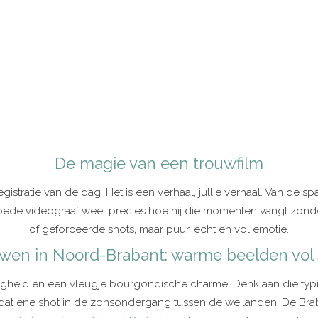
De magie van een trouwfilm
ratie van de dag. Het is een verhaal, jullie verhaal. Van de span
oede videograaf weet precies hoe hij die momenten vangt zond
of geforceerde shots, maar puur, echt en vol emotie.
wen in Noord-Brabant: warme beelden vol 
heid en een vleugje bourgondische charme. Denk aan die typisc
f dat ene shot in de zonsondergang tussen de weilanden. De Brab