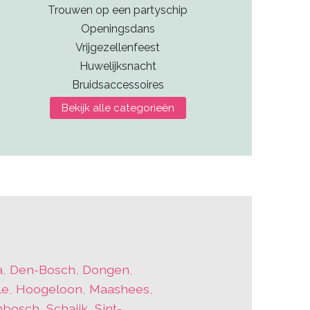
Trouwen op een partyschip
Openingsdans
Vrijgezellenfeest
Huwelijksnacht
Bruidsaccessoires
Bekijk alle categorieën
a
,
Den-Bosch
,
Dongen
,
le
,
Hoogeloon
,
Maashees
,
nbosch
,
Schaijk
,
Sint-