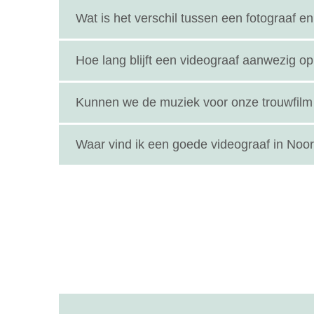
Een videograaf legt niet alleen beelden vast, m
Wat is het verschil tussen een fotograaf e
Een fotograaf legt stilstaande beelden vast, te
Hoe lang blijft een videograaf aanwezig op 
combinatie voor een complete herinnering.
Dat verschilt per pakket. Sommige videografen f
Kunnen we de muziek voor onze trouwfilm 
kennismaking.
Ja, in veel gevallen kun je meedenken over de mu
Waar vind ik een goede videograaf in Noo
Op onze website vind je de beste videografen va