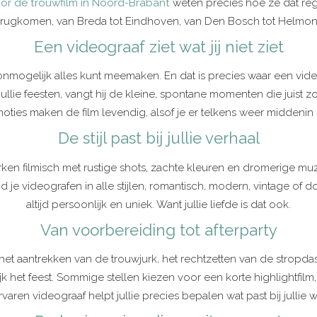
or de trouwfilm in Noord-Brabant
weten precies hoe ze dat regio
erugkomen, van Breda tot Eindhoven, van Den Bosch tot Helmon
Een videograaf ziet wat jij niet ziet
mogelijk alles kunt meemaken. En dat is precies waar een videograaf 
 jullie feesten, vangt hij de kleine, spontane momenten die juis
oties maken de film levendig, alsof je er telkens weer middenin z
De stijl past bij jullie verhaal
werken filmisch met rustige shots, zachte kleuren en dromerige m
 je videografen in alle stijlen, romantisch, modern, vintage of doc
altijd persoonlijk en uniek. Want jullie liefde is dat ook.
Van voorbereiding tot afterparty
 het aantrekken van de trouwjurk, het rechtzetten van de stropda
jk het feest. Sommige stellen kiezen voor een korte highlightfi
varen videograaf helpt jullie precies bepalen wat past bij jullie