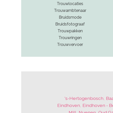
Trouwlocaties
Trouwambtenaar
Bruidsmode
Bruidsfotograaf
Trouwpakken
Trouwringen
Trouwvervoer
's-Hertogenbosch
,
Ba
Eindhoven
,
Eindhoven - B
Mill
,
Nuenen
,
Oud Ga