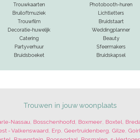
Trouwkaarten
Photobooth-huren
Bruiloftmuziek
Lichtletters
Trouwfilm
Bruidstaart
Decoratie-huwelijk
Weddingplanner
Catering
Beauty
Partyverhuur
Sfeermakers
Bruidsboeket
Bruidskapsel
Trouwen in jouw woonplaats
arle-Nassau
,
Bosschenhoofd
,
Boxmeer
,
Boxtel
,
Bred
est - Valkenswaard
,
Erp
,
Geertruidenberg
,
Gilze
,
Goir
stel
,
Ravenstein
,
Roosendaal
,
Rosmalen
,
s-Hertoge