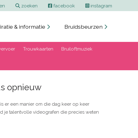
ren
zoeken
facebook
instagram
iratie & informatie
Bruidsbeurzen
ervoer
Trouwkaarten
Bruiloftmuziek
eds opnieuw
ig is er een manier om die dag keer op keer
 je talentvolle videografen die precies weten