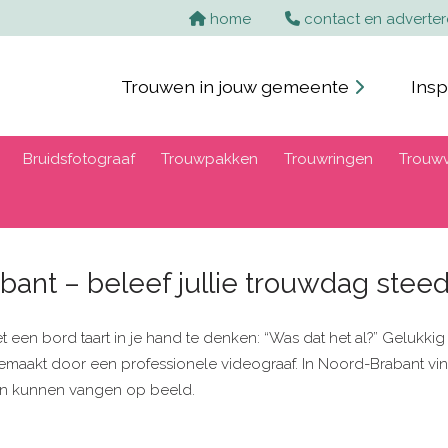
home
contact en adverte
Trouwen in jouw gemeente
Insp
Bruidsfotograaf
Trouwpakken
Trouwringen
Trouwv
bant – beleef jullie trouwdag ste
met een bord taart in je hand te denken: “Was dat het al?” Gelukk
emaakt door een professionele videograaf. In Noord-Brabant vind
ten kunnen vangen op beeld.