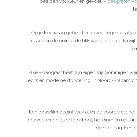
beelden vol kleur en gevoel.
Videografen vo
t
Op je trouwdag gebeurt er zóveel tegelijk dat je on
misschien de ontroerde blik van je ouders. Terwijl
em
Elke videograaf heeft zijn eigen stijl. Sommigen 
edits en moderne storytelling. In Noord-Brabant vind
Een trouwfilm begint vaak al bij de voorbereiding:
trouwceremonie, de fotoshoot, het diner en natuurli
de hele dag. Een er